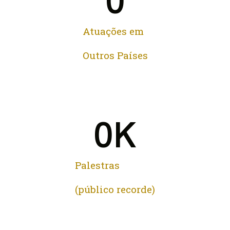
0
Atuações em
Outros Países
0
K
Palestras
(público recorde)