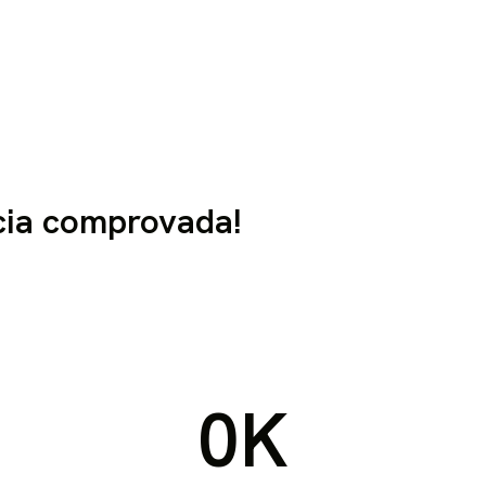
ia comprovada!
0
K